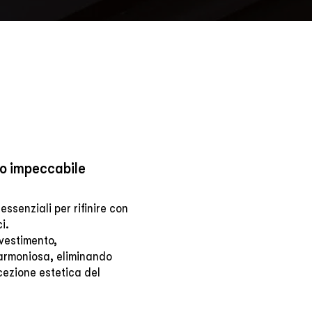
to impeccabile
essenziali per rifinire con
i.
rivestimento,
 armoniosa, eliminando
cezione estetica del