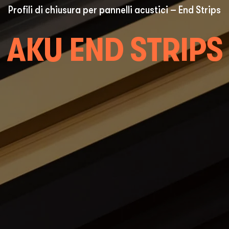
Profili di chiusura per pannelli acustici – End Strips
AKU END STRIPS