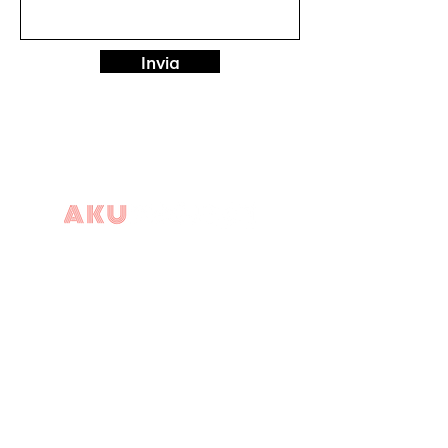
Invia
Via Kennedy, 87 A
Rescaldina -20027
Milano - Italy
info@akuproject-italia.com
+39 0331468341
+39 3770892441