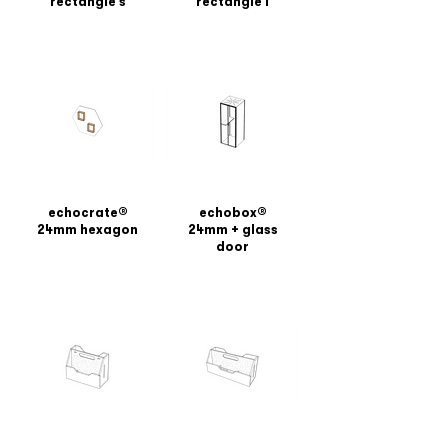
rectangle s
rectangle l
echocrate®
echobox®
24mm hexagon
24mm + glass
door