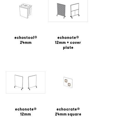
echostool®
echonote®
24mm
12mm + cover
plate
echonote®
echocrate®
12mm
24mm square